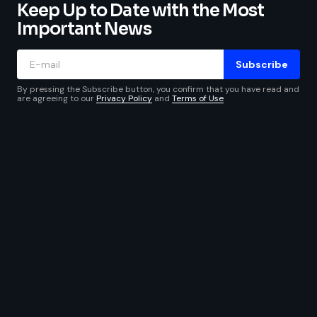
Keep Up to Date with the Most
Important News
Subscribe
By pressing the Subscribe button, you confirm that you have read and
are agreeing to our
Privacy Policy
and
Terms of Use