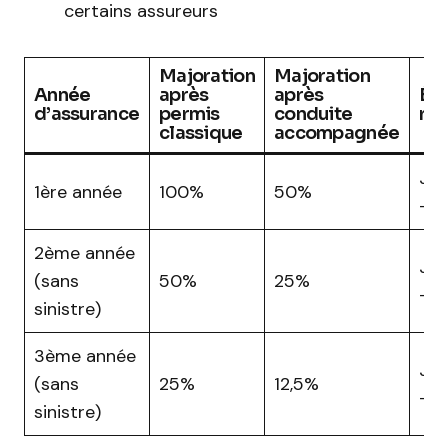
certains assureurs
Majoration
Majoration
Année
après
après
Éc
d’assurance
permis
conduite
réa
classique
accompagnée
Jus
1ère année
100%
50%
-5
2ème année
Jus
(sans
50%
25%
-2
sinistre)
3ème année
Jus
(sans
25%
12,5%
-12
sinistre)