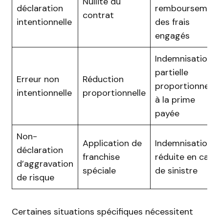
Nullité du
déclaration
remboursemen
contrat
intentionnelle
des frais
engagés
Indemnisation
partielle
Erreur non
Réduction
proportionnelle
intentionnelle
proportionnelle
à la prime
payée
Non-
Application de
Indemnisation
déclaration
franchise
réduite en cas
d’aggravation
spéciale
de sinistre
de risque
Certaines situations spécifiques nécessitent