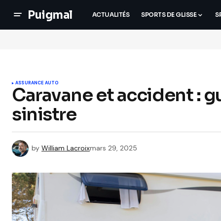
Puigmal
ACTUALITÉS
SPORTS DE GLISSE
S
ASSURANCE AUTO
Caravane et accident : g
sinistre
by
William Lacroix
mars 29, 2025