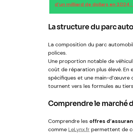
d'un milliard de dollars en 2024 
La structure du parc aut
La composition du parc automobile
polices.
Une proportion notable de véhicule
coût de réparation plus élevé. En 
spécifiques et une main-d’œuvre q
tournent vers les formules au tier
Comprendre le marché de
Comprendre les
offres d’assura
comme
LeLynx.fr
permettent de co