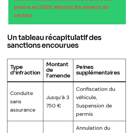
prévue en 2026, alertent les experts du
secteur
Un tableau récapitulatif des
sanctions encourues
Montant
Type
Peines
de
d’infraction
supplémentaires
l’amende
Confiscation du
Conduite
Jusqu’à 3
véhicule,
sans
750 €
Suspension de
assurance
permis
Annulation du