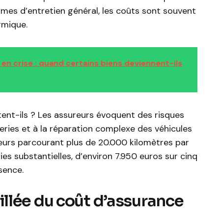
ermes d’entretien général, les coûts sont souvent
rmique.
en crise : quand certains biens deviennent-ils
tent-ils ? Les assureurs évoquent des risques
teries et à la réparation complexe des véhicules
teurs parcourant plus de 20.000 kilomètres par
es substantielles, d’environ 7.950 euros sur cinq
sence.
llée du coût d’assurance