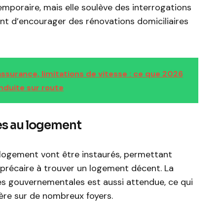
mporaire, mais elle soulève des interrogations
nt d’encourager des rénovations domiciliaires
ssurance, limitations de vitesse : ce que 2026
onduite sur route
es au logement
u logement vont être instaurés, permettant
 précaire à trouver un logement décent. La
ides gouvernementales est aussi attendue, ce qui
cière sur de nombreux foyers.