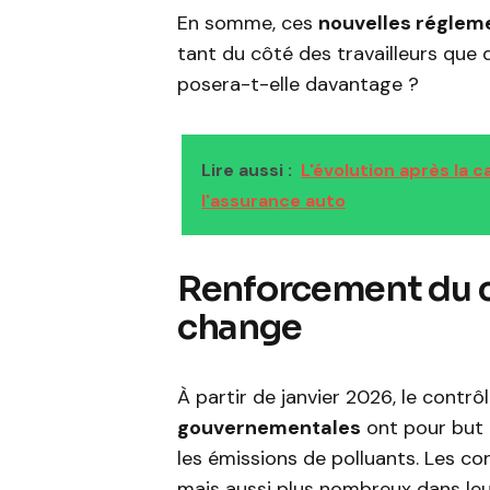
En somme, ces
nouvelles réglem
tant du côté des travailleurs que 
posera-t-elle davantage ?
Lire aussi :
L'évolution après la c
l'assurance auto
Renforcement du co
change
À partir de janvier 2026, le contrô
gouvernementales
ont pour but 
les émissions de polluants. Les c
mais aussi plus nombreux dans leu