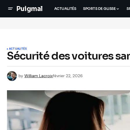
Puigmal
ACTUALITÉS
SPORTS DE GLISSE
S
ACTUALITÉS
Sécurité des voitures san
by
William Lacroix
février 22, 2026