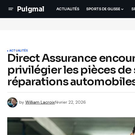
Puigmal
ACTUALITÉS
SPORTS DE GLISSE
S
ACTUALITÉS
Direct Assurance encour
privilégier les pièces d
réparations automobile
by
William Lacroix
février 22, 2026